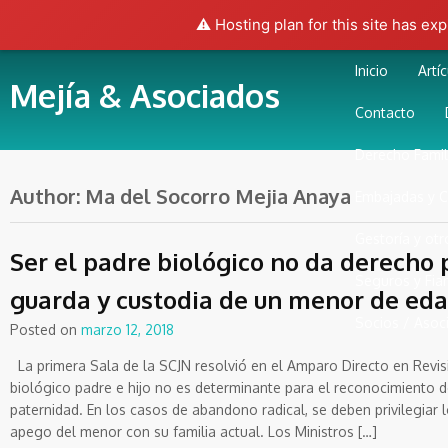
⚠️ Hosting plan for this site has ex
Inicio
Artí
Mejía & Asociados
Contacto
Derecho Famil
Author:
Ma del Socorro Mejia Anaya
Embajadas y 
Gestoría y otr
Ser el padre biológico no da derecho p
Seguros y Fia
guarda y custodia de un menor de eda
Socios / Asoc
Posted on
marzo 12, 2018
La primera Sala de la SCJN resolvió en el Amparo Directo en Revis
biológico padre e hijo no es determinante para el reconocimiento 
paternidad. En los casos de abandono radical, se deben privilegiar l
apego del menor con su familia actual. Los Ministros […]